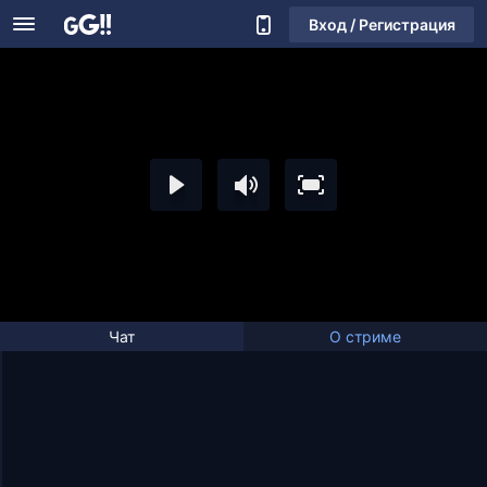
Вход / Регистрация
Чат
О стриме