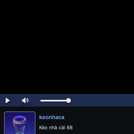
keonhaca
Kèo nhà cái 88