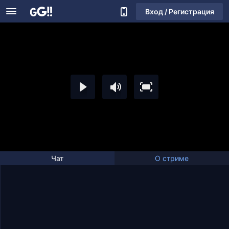
Вход / Регистрация
Чат
О стриме