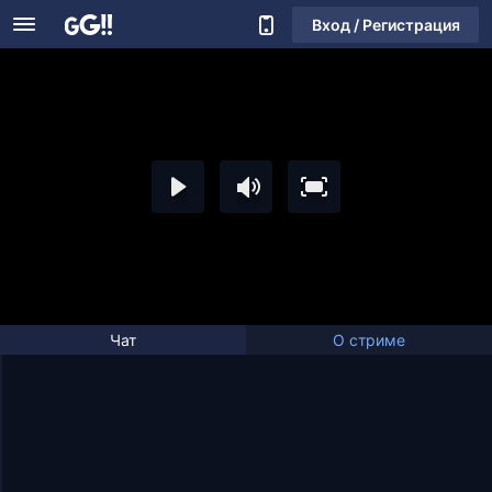
Вход / Регистрация
Чат
О стриме