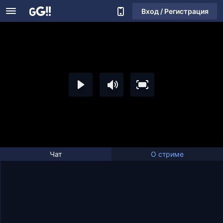
Вход / Регистрация
Чат
О стриме