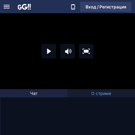
Вход / Регистрация
Чат
О стриме