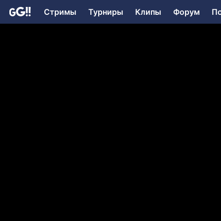
Стримы
Турниры
Клипы
Форум
П