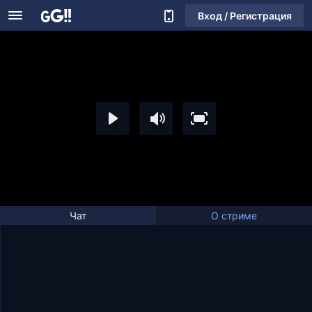
Вход / Регистрация
Чат
О стриме