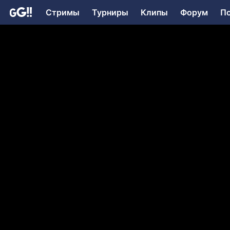
Стримы
Турниры
Клипы
Форум
П