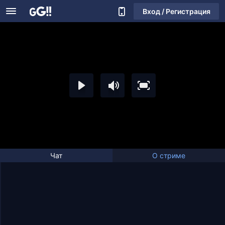
Вход / Регистрация
Чат
О стриме