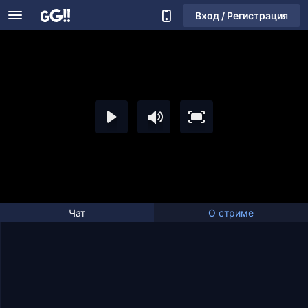
Вход / Регистрация
Чат
О стриме