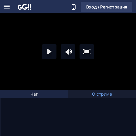
Вход / Регистрация
Чат
О стриме