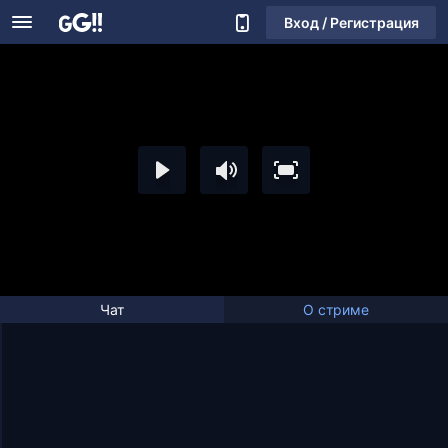
Вход / Регистрация
Чат
О стриме