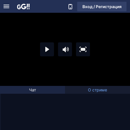
Вход / Регистрация
Чат
О стриме