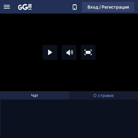
Вход / Регистрация
Чат
О стриме