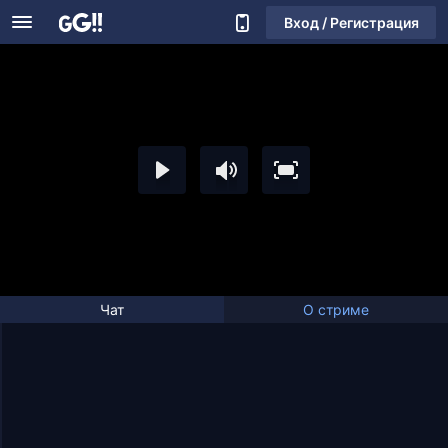
Вход / Регистрация
Чат
О стриме