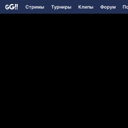
Стримы
Турниры
Клипы
Форум
П