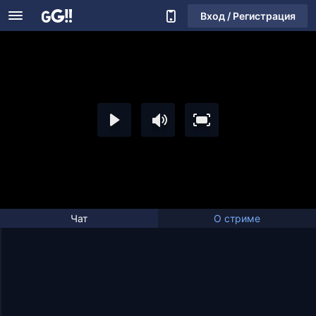
Вход / Регистрация
Чат
О стриме