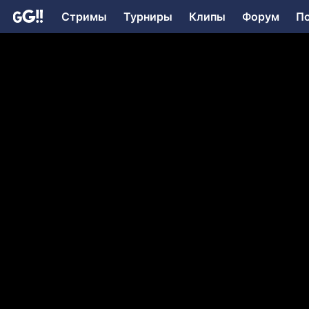
Стримы
Турниры
Клипы
Форум
П