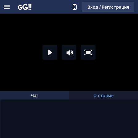
Вход / Регистрация
Чат
О стриме