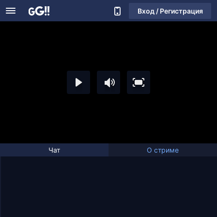
Вход / Регистрация
Чат
О стриме