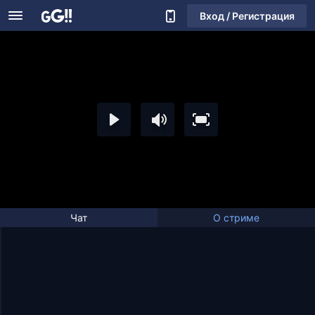
Вход / Регистрация
Чат
О стриме