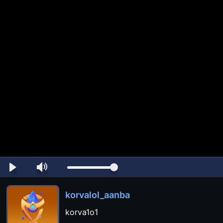
korvalol_aanba
korva1o1