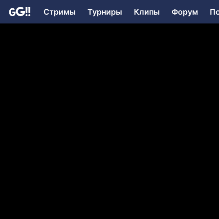
Стримы
Турниры
Клипы
Форум
П