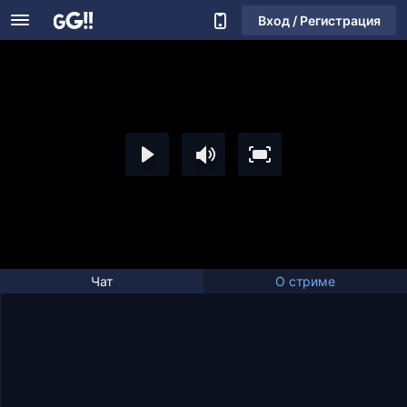
Вход / Регистрация
Чат
О стриме