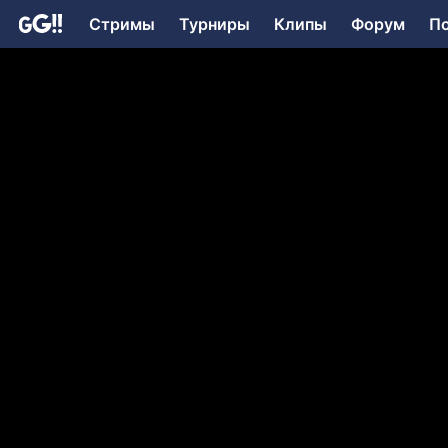
Стримы
Турниры
Клипы
Форум
П