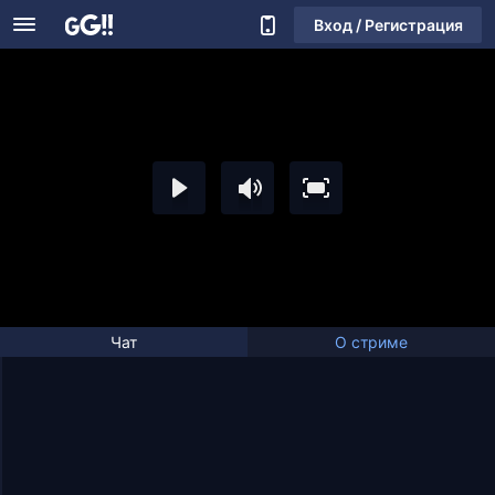
Вход / Регистрация
Чат
О стриме