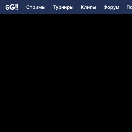
Стримы
Турниры
Клипы
Форум
П