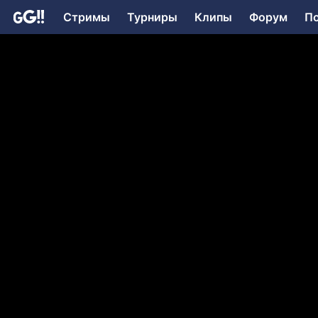
Стримы
Турниры
Клипы
Форум
П