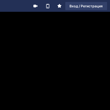
Вход / Регистрация