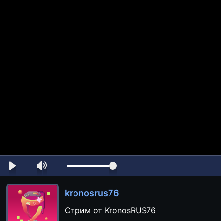
kronosrus76
Стрим от KronosRUS76