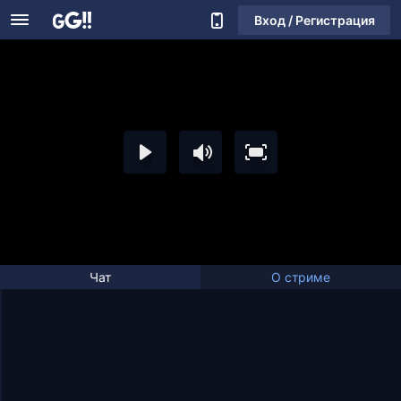
Вход / Регистрация
Чат
О стриме