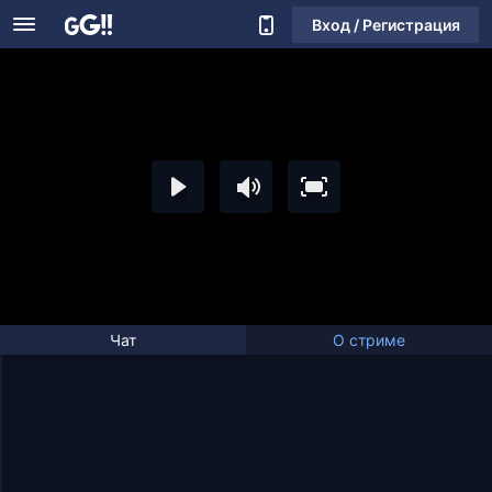
Вход / Регистрация
Чат
О стриме