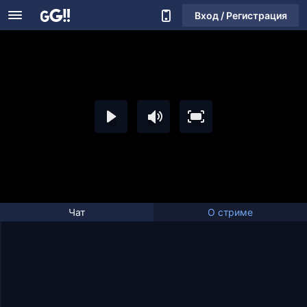
Вход / Регистрация
Чат
О стриме