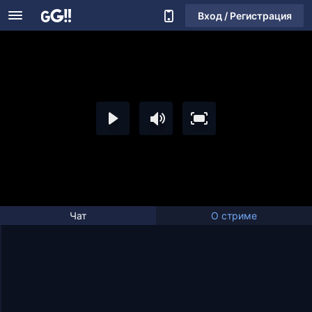
Вход / Регистрация
Чат
О стриме