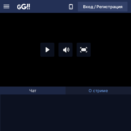
Вход / Регистрация
Чат
О стриме