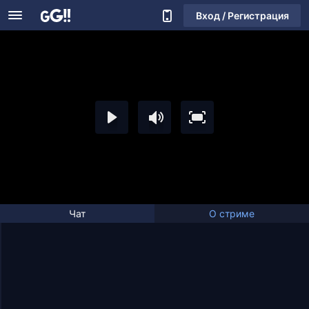
Вход / Регистрация
Чат
О стриме