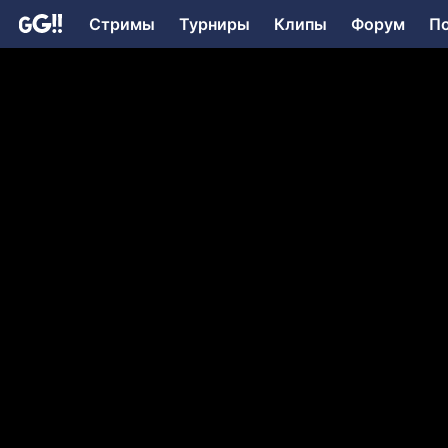
Стримы
Турниры
Клипы
Форум
П