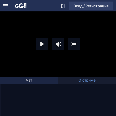
Вход / Регистрация
Чат
О стриме