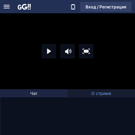
Вход / Регистрация
Чат
О стриме