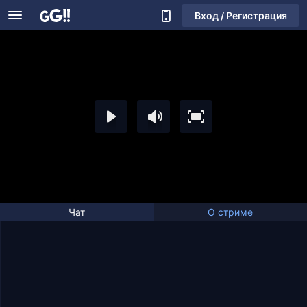
Вход / Регистрация
Чат
О стриме