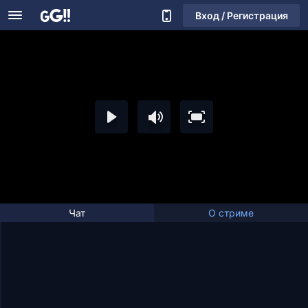
Вход / Регистрация
Чат
О стриме