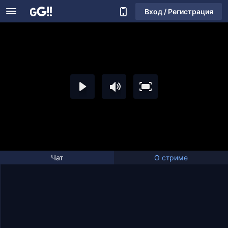
Вход / Регистрация
Чат
О стриме