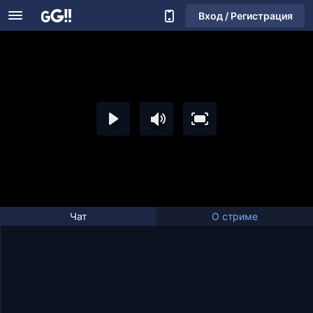
Вход / Регистрация
Чат
О стриме