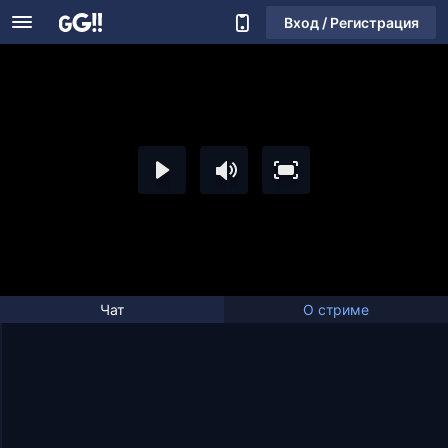
Вход / Регистрация
Чат
О стриме