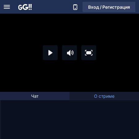
Вход / Регистрация
Чат
О стриме