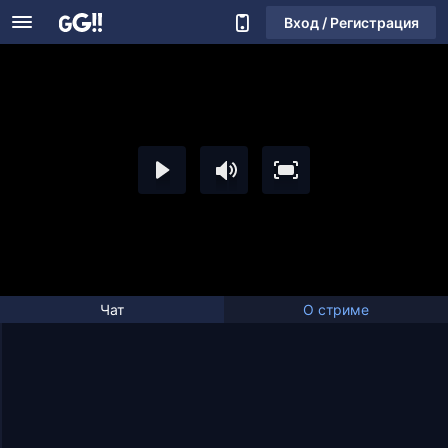
Вход / Регистрация
Чат
О стриме