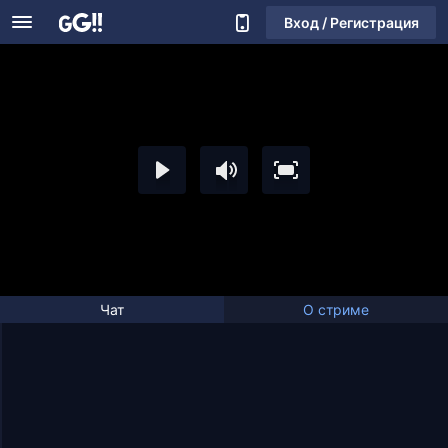
Вход / Регистрация
Чат
О стриме