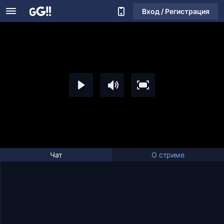
Вход / Регистрация
Чат
О стриме