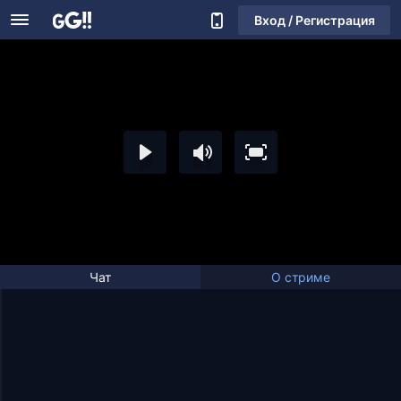
Вход / Регистрация
Чат
О стриме