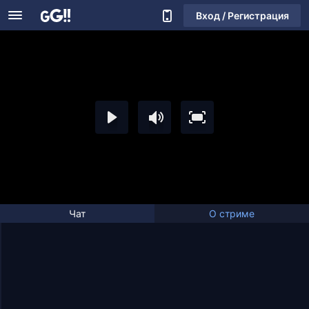
Вход / Регистрация
Чат
О стриме