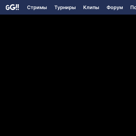
Стримы
Турниры
Клипы
Форум
П