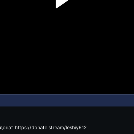
играю в свободное от работы время))) донат https://donate.stream/leshiy912